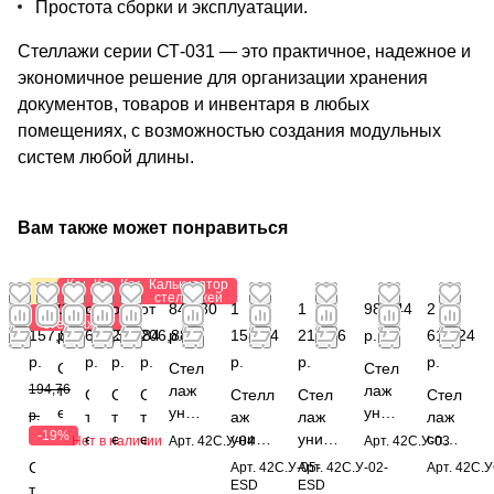
Простота сборки и эксплуатации.
Стеллажи серии СТ-031 — это практичное, надежное и
экономичное решение для организации хранения
документов, товаров и инвентаря в любых
помещениях, с возможностью создания модульных
систем любой длины.
Вам также может понравиться
Калькулятор
Калькулятор
Калькулятор
Калькулятор
Акция
стеллажей
стеллажей
стеллажей
стеллажей
от
0
от
от 1
от
841,80
1
1
982,44
2
Калькулятор
стеллажей
157,80
р.
607,38
203,84
206,88
р.
153,44
216,56
р.
616,24
р.
р.
р.
р.
р.
р.
р.
С
Стел
Стел
194,76
т
лаж
лаж
С
С
С
Стелл
Стел
Стел
е
унив
унив
р.
т
т
т
аж
лаж
лаж
л
ерса
ерса
-19%
е
е
е
униве
униве
спец
Нет в наличии
Арт.
42С.У-04
Арт.
42С.У-03
л
льны
льны
л
л
л
рсаль
рсаль
иаль
С
Арт.
42С.У-05-
Арт.
42С.У-02-
Арт.
42С.У
а
й
й
л
л
л
ный
ный
ный
ESD
ESD
т