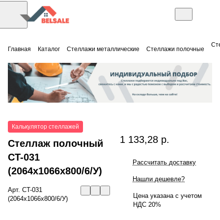
Ст
Главная
Каталог
Стеллажи металлические
Стеллажи полочные
Калькулятор стеллажей
1 133,28 р.
Стеллаж полочный
СT-031
Рассчитать доставку
(2064x1066x800/6/У)
Нашли дешевле?
Арт.
СT-031
Цена указана с учетом
(2064x1066x800/6/У)
НДС 20%