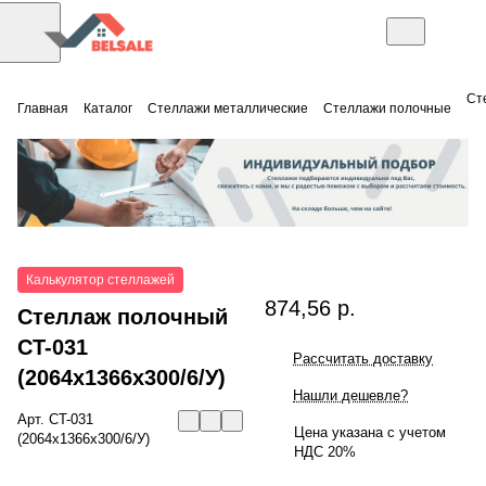
Ст
Главная
Каталог
Стеллажи металлические
Стеллажи полочные
Калькулятор стеллажей
874,56 р.
Стеллаж полочный
СT-031
Рассчитать доставку
(2064x1366x300/6/У)
Нашли дешевле?
Арт.
СT-031
Цена указана с учетом
(2064x1366x300/6/У)
НДС 20%