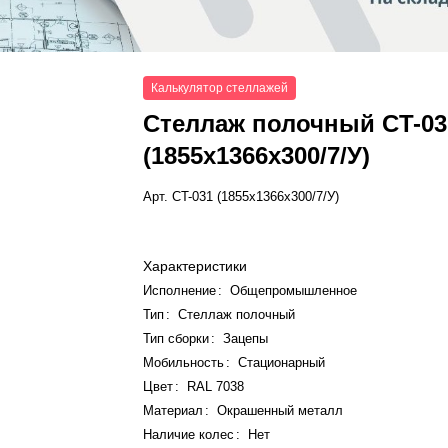
Калькулятор стеллажей
Стеллаж полочный СT-03
(1855x1366x300/7/У)
Арт.
СT-031 (1855x1366x300/7/У)
Характеристики
Исполнение
:
Общепромышленное
Тип
:
Стеллаж полочный
Тип сборки
:
Зацепы
Мобильность
:
Стационарный
Цвет
:
RAL 7038
Материал
:
Окрашенный металл
Наличие колес
:
Нет