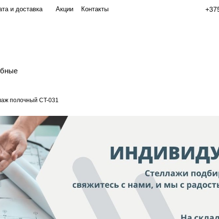
та и доставка
Акции
Контакты
+375
обные
аж полочный СT-031