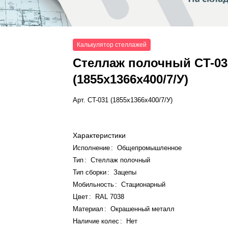
Калькулятор стеллажей
Стеллаж полочный СT-03
(1855x1366x400/7/У)
Арт.
СT-031 (1855x1366x400/7/У)
Характеристики
Исполнение
:
Общепромышленное
Тип
:
Стеллаж полочный
Тип сборки
:
Зацепы
Мобильность
:
Стационарный
Цвет
:
RAL 7038
Материал
:
Окрашенный металл
Наличие колес
:
Нет