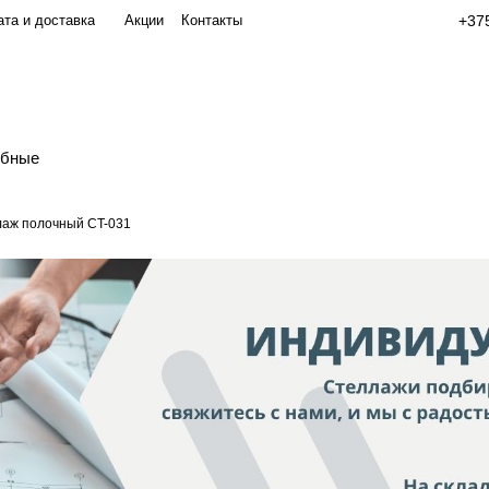
та и доставка
Акции
Контакты
+375
обные
аж полочный СT-031