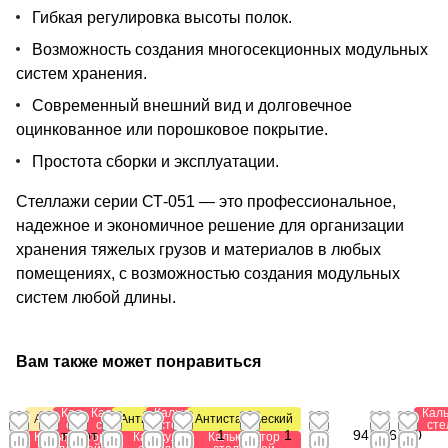
Гибкая регулировка высоты полок.
Возможность создания многосекционных модульных
систем хранения.
Современный внешний вид и долговечное
оцинкованное или порошковое покрытие.
Простота сборки и эксплуатации.
Стеллажи серии СТ-051 — это профессиональное,
надежное и экономичное решение для организации
хранения тяжелых грузов и материалов в любых
помещениях, с возможностью создания модульных
систем любой длины.
Вам также может понравиться
Калькулятор
Калькулятор
Калькулятор
Кал
Акция
Антистатический
Антистатический
стеллажей
стеллажей
стеллажей
сте
от
от
от
от 2
от
от
1
1
941,76
0
Калькулятор
Калькулятор
Калькулятор