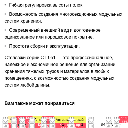
Гибкая регулировка высоты полок.
Возможность создания многосекционных модульных
систем хранения.
Современный внешний вид и долговечное
оцинкованное или порошковое покрытие.
Простота сборки и эксплуатации.
Стеллажи серии СТ-051 — это профессиональное,
надежное и экономичное решение для организации
хранения тяжелых грузов и материалов в любых
помещениях, с возможностью создания модульных
систем любой длины.
Вам также может понравиться
Калькулятор
Калькулятор
Калькулятор
Кал
Акция
Антистатический
Антистатический
стеллажей
стеллажей
стеллажей
сте
от
от
от
от 2
от
от
1
1
941,76
0
Калькулятор
Калькулятор
Калькулятор