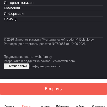
-
Интернет-магазин
К
Т
Т
А
А
P
Ф
-
-
Б
Б
Компания
R
0
0
-
Информация
O
1
1
E
Помощь
F
2
1
S
I
D
L
© 2026 Интернет-магазин "Металлической мебели" Belsale.by
Регистрация в торговом реестре №780087 от 19.06.2026
Продвижение сайта -
websfera.by
Разработка и поддержка сайтов -
colabaweb.com
Темная тема
Конфиденциальность
В корзину
Главная
Каталог
Корзина
Избранные
Кабинет
Сравнение