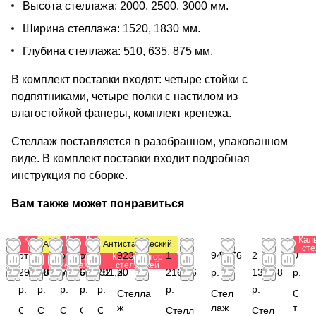
Высота стеллажа: 2000, 2500, 3000 мм.
Ширина стеллажа: 1520, 1830 мм.
Глубина стеллажа: 510, 635, 875 мм.
В комплект поставки входят: четыре стойки с
подпятниками, четыре полки с настилом из
влагостойкой фанеры, комплект крепежа.
Стеллаж поставляется в разобранном, упакованном
виде. В комплект поставки входит подробная
инструкция по сборке.
Вам также может понравиться
Калькулятор
Калькулятор
Калькулятор
Кал
Антистатический
Антистатический
стеллажей
стеллажей
стеллажей
ст
от
от 2
от
от
от
923,88
1
941,76
2
0
Калькулятор
Калькулятор
стеллажей
стеллажей
293,28
003,64
573,60
532,32
781,20
р.
216,56
р.
132,88
р.
р.
р.
р.
р.
р.
р.
р.
Стелла
Стел
С
ж
лаж
т
С
С
С
С
С
Стелл
Стел