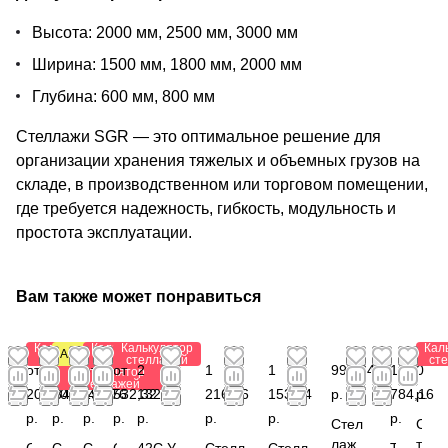
Высота: 2000 мм, 2500 мм, 3000 мм
Ширина: 1500 мм, 1800 мм, 2000 мм
Глубина: 600 мм, 800 мм
Стеллажи SGR — это оптимальное решение для
организации хранения тяжелых и объемных грузов на
складе, в производственном или торговом помещении,
где требуется надежность, гибкость, модульность и
простота эксплуатации.
Вам также может понравиться
Калькулятор
Калькулятор
Калькулятор
Кал
Антистатический
стеллажей
стеллажей
стеллажей
ст
от 1
от 2
от
от
2
1
1
992,64
1
0
Калькулятор
стеллажей
203,84
003,64
191,76
532,32
132,88
216,56
153,44
р.
784,16
р.
р.
р.
р.
р.
р.
р.
р.
р.
Стел
С
лаж
т