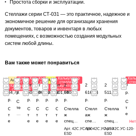
Простота сборки и эксплуатации.
Стеллажи серии СТ-031 — это практичное, надежное и
экономичное решение для организации хранения
документов, товаров и инвентаря в любых
помещениях, с возможностью создания модульных
систем любой длины.
Вам также может понравиться
Калькулятор
Калькулятор
Калькулятор
Калькулятор
Каль
Акция
Антистатический
стеллажей
стеллажей
стеллажей
стеллажей
сте
от
0
от
от
от 1
от
2
2
2
0
Калькулятор
Калькулятор
стеллажей
стеллажей
84,72
р.
607,38
206,88
032,72
901,08
540,04
616,24
511,60
р.
р.
р.
р.
р.
р.
р.
р.
р.
С
С
те
т
С
С
С
С
С
Стелла
Стелл
Стелла
л
е
т
т
т
т
т
ж
аж
ж
л
л
е
е
е
е
е
специа
специ
специа
Нет
а
л
л
л
л
л
л
льный
альны
льный
Арт.
42С.УС-150-
Арт.
42С.УС-150
Арт.
42С.УС-120-
ж
а
л
л
л
л
л
1800x1
й
1800x1
ESD
ESD