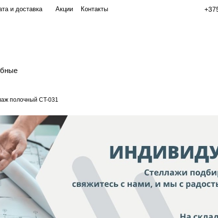
та и доставка
Акции
Контакты
+375
обные
аж полочный СT-031