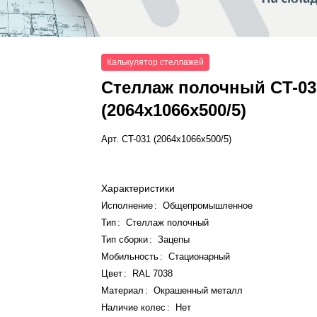
Калькулятор стеллажей
Стеллаж полочный СT-03
(2064x1066x500/5)
Арт.
СT-031 (2064x1066x500/5)
Характеристики
Исполнение
:
Общепромышленное
Тип
:
Стеллаж полочный
Тип сборки
:
Зацепы
Мобильность
:
Стационарный
Цвет
:
RAL 7038
Материал
:
Окрашенный металл
Наличие колес
:
Нет