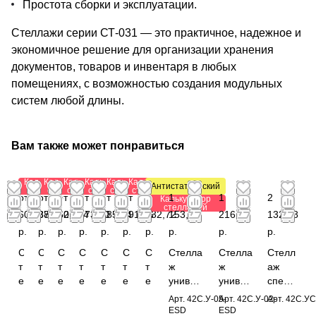
Простота сборки и эксплуатации.
Стеллажи серии СТ-031 — это практичное, надежное и
экономичное решение для организации хранения
документов, товаров и инвентаря в любых
помещениях, с возможностью создания модульных
систем любой длины.
Вам также может понравиться
Калькулятор
Калькулятор
Калькулятор
Калькулятор
Калькулятор
Калькулятор
Антистатический
стеллажей
стеллажей
стеллажей
стеллажей
стеллажей
стеллажей
от
от
от 1
от
от
от
от 1
1
1
2
Калькулятор
стеллажей
607,38
375,42
601,64
573,60
285,84
191,76
032,72
153,44
216,56
132,88
р.
р.
р.
р.
р.
р.
р.
р.
р.
р.
С
С
С
С
С
С
С
Стелла
Стелла
Стелл
т
т
т
т
т
т
т
ж
ж
аж
е
е
е
е
е
е
е
универ
универ
специ
л
л
л
л
л
л
л
сальны
сальны
альны
Арт.
42С.У-05-
Арт.
42С.У-02-
Арт.
42С.УС
л
л
л
л
л
л
л
й
й
й
ESD
ESD