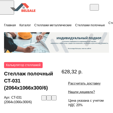
Ст
Главная
Каталог
Стеллажи металлические
Стеллажи полочные
Калькулятор стеллажей
628,32 р.
Стеллаж полочный
СT-031
Рассчитать доставку
(2064x1066x300/6)
Нашли дешевле?
Арт.
СT-031
Цена указана с учетом
(2064x1066x300/6)
НДС 20%