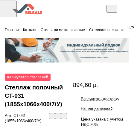
Ст
Главная
Каталог
Стеллажи металлические
Стеллажи полочные
Калькулятор стеллажей
894,60 р.
Стеллаж полочный
СT-031
Рассчитать доставку
(1855x1066x400/7/У)
Нашли дешевле?
Арт.
СT-031
Цена указана с учетом
(1855x1066x400/7/У)
НДС 20%