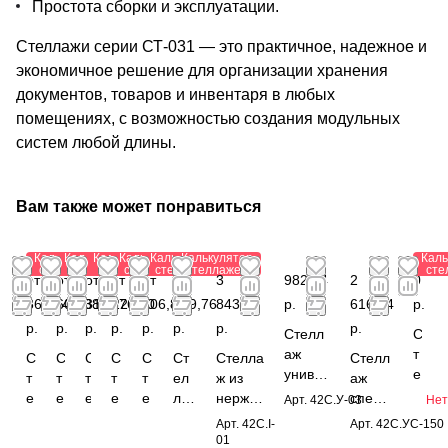
Простота сборки и эксплуатации.
Стеллажи серии СТ-031 — это практичное, надежное и
экономичное решение для организации хранения
документов, товаров и инвентаря в любых
помещениях, с возможностью создания модульных
систем любой длины.
Вам также может понравиться
Калькулятор
Калькулятор
Калькулятор
Калькулятор
Калькулятор
Калькулятор
Каль
стеллажей
стеллажей
стеллажей
стеллажей
стеллажей
стеллажей
сте
от
от
от
от 1
от
от
3
982,44
2
0
866,64
607,38
311,22
376,40
206,88
809,76
843,12
р.
616,24
р.
р.
р.
р.
р.
р.
р.
р.
р.
Стелл
С
аж
т
С
С
С
С
С
Ст
Стелла
Стелл
униве
е
т
т
т
т
т
ел
ж из
аж
рсаль
л
е
е
е
е
е
ла
нержав
специ
Арт.
42С.У-03
Нет
ный
л
л
л
л
л
л
ж
ающей
альны
Арт.
42C.I-
Арт.
42С.УС-150
1850x
а
л
л
л
л
л
по
стали
й
01