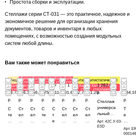
Простота сборки и эксплуатации.
Стеллажи серии СТ-031 — это практичное, надежное и
экономичное решение для организации хранения
документов, товаров и инвентаря в любых
помещениях, с возможностью создания модульных
систем любой длины.
Вам также может понравиться
Калькулятор
Калькулятор
Калькулятор
Калькулятор
Калькулятор
Акция
Антистатический
Антистатический
стеллажей
стеллажей
стеллажей
стеллажей
стеллажей
от
от
от
от
от
от 1
от 1
от
1 262,40
1
Калькулятор
Калькулятор
Калькулятор
стеллажей
стеллажей
стеллажей
84,72
996,12
866,64
375,42
311,22
601,64
032,72
781,20
р.
784,1
р.
р.
р.
р.
р.
р.
р.
р.
р.
Стеллаж
универса
С
Ст
Ст
С
С
Ст
Ст
Ст
Т
льный
те
ел
ел
те
т
ел
ел
ел
е
1850x100
л
ла
ла
л
е
ла
ла
ла
л
Арт.
42С.У-03-
0x490 мм
ESD
л
ж
ж
л
л
ж
ж
ж
е
Арт.
ER
ESD (цвет
а
по
по
а
л
ус
ар
ар
жк
00014