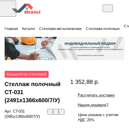
Ст
Главная
Каталог
Стеллажи металлические
Стеллажи полочные
Калькулятор стеллажей
1 352,88 р.
Стеллаж полочный
СT-031
Рассчитать доставку
(2491x1366x600/7/У)
Нашли дешевле?
Арт.
СT-031
Цена указана с учетом
(2491x1366x600/7/У)
НДС 20%