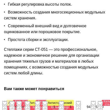
Гибкая регулировка высоты полок.
Возможность создания многосекционных модульных
систем хранения.
Современный внешний вид и долговечное
оцинкованное или порошковое покрытие.
Простота сборки и эксплуатации.
Стеллажи серии СТ-051 — это профессиональное,
надежное и экономичное решение для организации
хранения тяжелых грузов и материалов в любых
помещениях, с возможностью создания модульных
систем любой длины.
Вам также может понравиться
Калькулятор
Калькулятор
Калькулятор
Кал
Акция
Антистатический
Антистатический
стеллажей
стеллажей
стеллажей
сте
от
от
от
от 2
от
от
1
1
941,76
0
Калькулятор
Калькулятор
Калькулятор