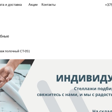
та и доставка
Акции
Контакты
+375
обные
аж полочный СT-051