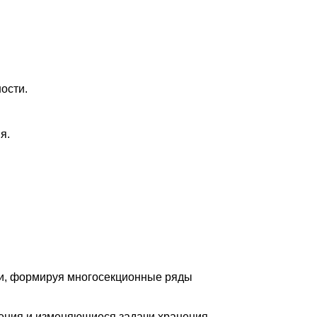
ости.
я.
ии, формируя многосекционные ряды
ения и изменяющиеся задачи хранения.