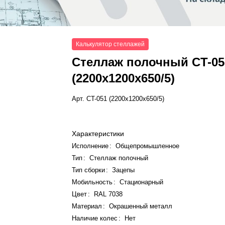
Калькулятор стеллажей
Стеллаж полочный СT-05
(2200x1200x650/5)
Арт.
СT-051 (2200x1200x650/5)
Характеристики
Исполнение
:
Общепромышленное
Тип
:
Стеллаж полочный
Тип сборки
:
Зацепы
Мобильность
:
Стационарный
Цвет
:
RAL 7038
Материал
:
Окрашенный металл
Наличие колес
:
Нет