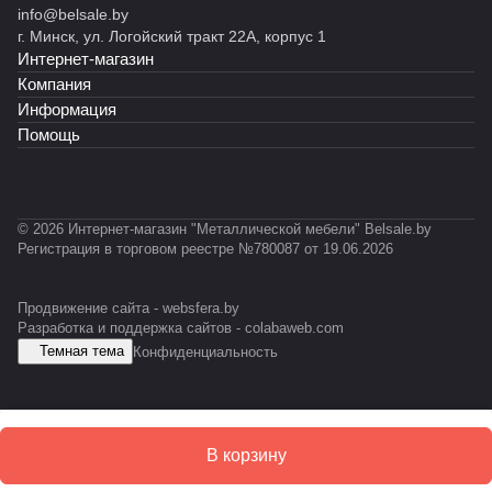
S
info@belsale.by
й
й
ы
S
й
G
г. Минск, ул. Логойский тракт 22А, корпус 1
С
С
й
D
С
R
Интернет-магазин
Т
T-
С
А
Ф
0
У
Компания
3
С
Информация
1
Помощь
© 2026 Интернет-магазин "Металлической мебели" Belsale.by
Регистрация в торговом реестре №780087 от 19.06.2026
Продвижение сайта -
websfera.by
Разработка и поддержка сайтов -
colabaweb.com
Темная тема
Конфиденциальность
В корзину