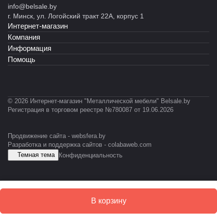
900
info@belsale.by
й
ы
й
й
)
)
т
5)
г. Минск, ул. Логойский тракт 22А, корпус 1
М
й
С
С
RAL
Интернет-магазин
К
С
Т
Т
703
Ф
У
-
-
5)
Компания
М
0
0
Информация
1
1
Помощь
1
0
К
© 2026 Интернет-магазин "Металлической мебели" Belsale.by
Регистрация в торговом реестре №780087 от 19.06.2026
Продвижение сайта -
websfera.by
Разработка и поддержка сайтов -
colabaweb.com
Темная тема
Конфиденциальность
В корзину