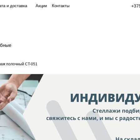
та и доставка
Акции
Контакты
+375
обные
аж полочный СT-051