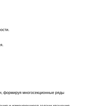
ости.
я.
ии, формируя многосекционные ряды
ения и изменяющиеся задачи хранения.