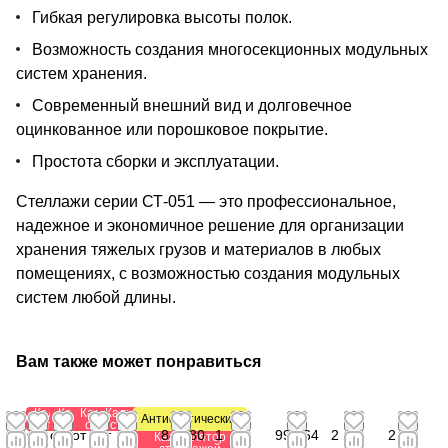
Гибкая регулировка высоты полок.
Возможность создания многосекционных модульных
систем хранения.
Современный внешний вид и долговечное
оцинкованное или порошковое покрытие.
Простота сборки и эксплуатации.
Стеллажи серии СТ-051 — это профессиональное,
надежное и экономичное решение для организации
хранения тяжелых грузов и материалов в любых
помещениях, с возможностью создания модульных
систем любой длины.
Вам также может понравиться
Калькулятор
Калькулятор
Калькулятор
Калькулятор
Антистатический
стеллажей
стеллажей
стеллажей
стеллажей
от
от
от 1
от
от 1
841,80
1
992,64
2
2
Калькулятор